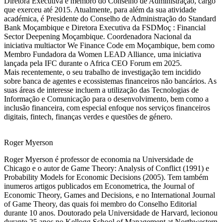
Diretora Executiva e membro do Conselho de Administração, cargo
que exerceu até 2015. Atualmente, para além da sua atividade
académica, é Presidente do Conselho de Administração do Standard
Bank Moçambique e Diretora Executiva da FSDMoç : Financial
Sector Deepening Moçambique. Coordenadora Nacional da
iniciativa multiactor We Finance Code em Moçambique, bem como
Membro Fundadora da Women LEAD Alliance, uma iniciativa
lançada pela IFC durante o Africa CEO Forum em 2025.
Mais recentemente, o seu trabalho de investigação tem incidido
sobre banca de agentes e ecossistemas financeiros não bancários. As
suas áreas de interesse incluem a utilização das Tecnologias de
Informação e Comunicação para o desenvolvimento, bem como a
inclusão financeira, com especial enfoque nos serviços financeiros
digitais, fintech, finanças verdes e questões de género.
Roger Myerson
Roger Myerson é professor de economia na Universidade de
Chicago e o autor de Game Theory: Analysis of Conflict (1991) e
Probability Models for Economic Decisions (2005). Tem também
inumeros artigos publicados em Econometrica, the Journal of
Economic Theory, Games and Decisions, e no International Journal
of Game Theory, das quais foi membro do Conselho Editorial
durante 10 anos. Doutorado pela Universidade de Harvard, lecionou
durante 25 anos no Kellogg School of Management at Northwestern