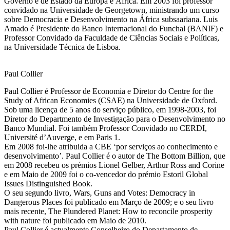
Governo e de Estado da Europa e África. Em 2003 foi professor
convidado na Universidade de Georgetown, ministrando um curso
sobre Democracia e Desenvolvimento na África subsaariana. Luis
Amado é Presidente do Banco Internacional do Funchal (BANIF) e
Professor Convidado da Faculdade de Ciências Sociais e Políticas,
na Universidade Técnica de Lisboa.
Paul Collier
Paul Collier é Professor de Economia e Diretor do Centre for the
Study of African Economies (CSAE) na Universidade de Oxford.
Sob uma licença de 5 anos do serviço público, em 1998-2003, foi
Diretor do Departmento de Investigação para o Desenvolvimento no
Banco Mundial. Foi também Professor Convidado no CERDI,
Université d’Auverge, e em Paris 1.
Em 2008 foi-lhe atribuida a CBE ‘por serviços ao conhecimento e
desenvolvimento’. Paul Collier é o autor de The Bottom Billion, que
em 2008 recebeu os prémios Lionel Gelber, Arthur Ross and Corine
e em Maio de 2009 foi o co-vencedor do prémio Estoril Global
Issues Distinguished Book.
O seu segundo livro, Wars, Guns and Votes: Democracy in
Dangerous Places foi publicado em Março de 2009; e o seu livro
mais recente, The Plundered Planet: How to reconcile prosperity
with nature foi publicado em Maio de 2010.
Paul Collier é actualmente Conselheiro do Departamento de