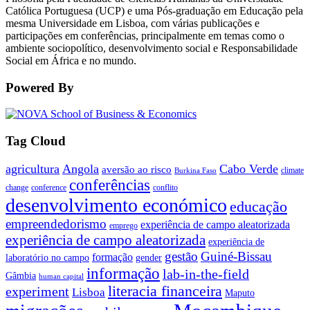
Católica Portuguesa (UCP) e uma Pós-graduação em Educação pela
mesma Universidade em Lisboa, com várias publicações e
participações em conferências, principalmente em temas como o
ambiente sociopolítico, desenvolvimento social e Responsabilidade
Social em África e no mundo.
Powered By
Tag Cloud
agricultura
Angola
Cabo Verde
aversão ao risco
climate
Burkina Faso
conferências
change
conference
conflito
desenvolvimento económico
educação
empreendedorismo
experiência de campo aleatorizada
emprego
experiência de campo aleatorizada
experiência de
gestão
Guiné-Bissau
formação
laboratório no campo
gender
informação
lab-in-the-field
Gâmbia
human capital
literacia financeira
experiment
Lisboa
Maputo