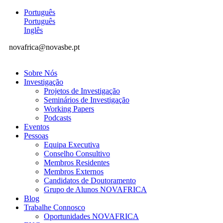
Português
Português
Inglês
novafrica@novasbe.pt
Sobre Nós
Investigação
Projetos de Investigação
Seminários de Investigação
Working Papers
Podcasts
Eventos
Pessoas
Equipa Executiva
Conselho Consultivo
Membros Residentes
Membros Externos
Candidatos de Doutoramento
Grupo de Alunos NOVAFRICA
Blog
Trabalhe Connosco
Oportunidades NOVAFRICA