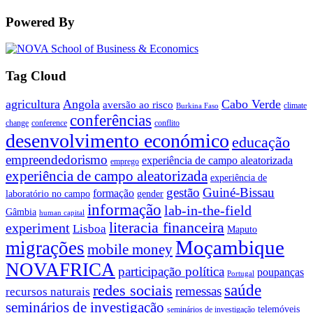
Powered By
Tag Cloud
agricultura
Angola
Cabo Verde
aversão ao risco
climate
Burkina Faso
conferências
change
conference
conflito
desenvolvimento económico
educação
empreendedorismo
experiência de campo aleatorizada
emprego
experiência de campo aleatorizada
experiência de
gestão
Guiné-Bissau
formação
laboratório no campo
gender
informação
lab-in-the-field
Gâmbia
human capital
literacia financeira
experiment
Lisboa
Maputo
Moçambique
migrações
mobile money
NOVAFRICA
participação política
poupanças
Portugal
saúde
redes sociais
remessas
recursos naturais
seminários de investigação
telemóveis
seminários de investigação