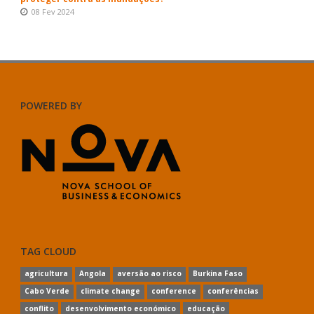
08 Fev 2024
POWERED BY
TAG CLOUD
agricultura
Angola
aversão ao risco
Burkina Faso
Cabo Verde
climate change
conference
conferências
conflito
desenvolvimento económico
educação