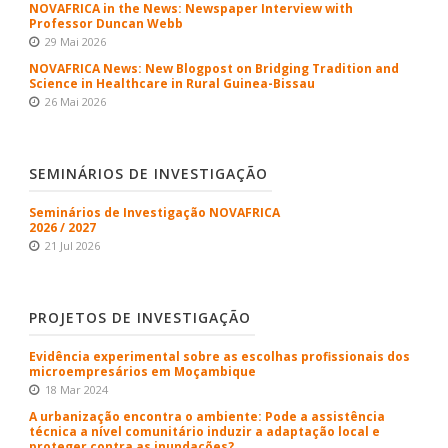
NOVAFRICA in the News: Newspaper Interview with
Professor Duncan Webb
29 Mai 2026
NOVAFRICA News: New Blogpost on Bridging Tradition and
Science in Healthcare in Rural Guinea-Bissau
26 Mai 2026
SEMINÁRIOS DE INVESTIGAÇÃO
Seminários de Investigação NOVAFRICA
2026 / 2027
21 Jul 2026
PROJETOS DE INVESTIGAÇÃO
Evidência experimental sobre as escolhas profissionais dos
microempresários em Moçambique
18 Mar 2024
A urbanização encontra o ambiente: Pode a assistência
técnica a nível comunitário induzir a adaptação local e
proteger contra as inundações?