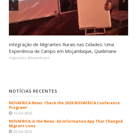
Integração de Migrantes Rurais nas Cidades: Uma
Experiência de Campo em Moçambique, Quelimane
migrações
,
Moçambique
NOTÍCIAS RECENTES
NOVAFRICA News: Check the 2026 NOVAFRICA Conference
Program!
12 Jun 2026
NOVAFRICA in the News: An Information App That Changed
Migrant Lives
02 Jun 2026