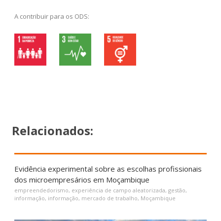
A contribuir para os ODS:
Relacionados:
Evidência experimental sobre as escolhas profissionais
dos microempresários em Moçambique
empreendedorismo
,
experiência de campo aleatorizada
,
gestão
,
informação
,
informação
,
mercado de trabalho
,
Moçambique