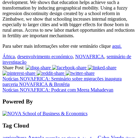
development. We shows that education helps achieve such a
transformation by inducing geographical mobility. Using a fuzzy
regression discontinuity design created by a school reform in
Zimbabwe, we show that schooling increases internal migration,
especially to larger cities and with bigger effects for those born in
rural areas. Access to new labor market opportunities and reductions
in fertility are important mechanisms.
Para saber mais informações sobre este seminário clique
aqui.
África
,
desenvolvimento económico
,
NOVAFRICA
,
seminário de
investigação
Share Post:
Notícias NOVAFRICA: Seminário sobre migrações inaugura
parceria NOVAFRICA & Brotéria
Notícias NOVAFRICA: Podcast com Meera Mahadevan
Powered By
Tag Cloud
agricultura
Angola
Cabo Verde