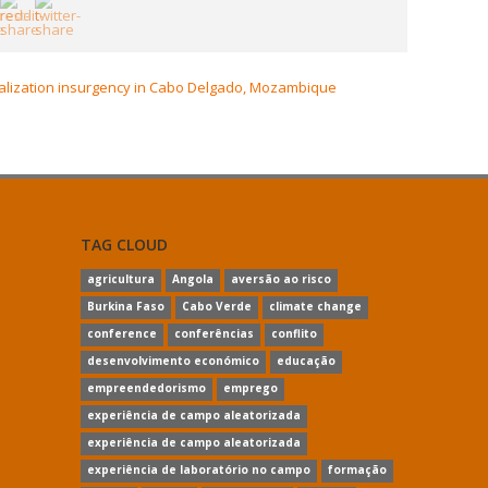
calization insurgency in Cabo Delgado, Mozambique
TAG CLOUD
agricultura
Angola
aversão ao risco
Burkina Faso
Cabo Verde
climate change
conference
conferências
conflito
desenvolvimento económico
educação
empreendedorismo
emprego
experiência de campo aleatorizada
experiência de campo aleatorizada
experiência de laboratório no campo
formação