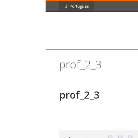
Português
prof_2_3
prof_2_3