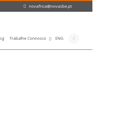
novafrica@novasbe.pt
og
Trabalhe Connosco
ENG