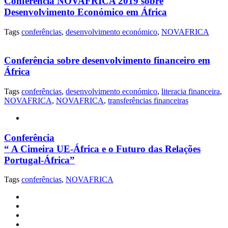
Conferência NOVAFRICA 2019 sobre
Desenvolvimento Económico em África
Tags
conferências
,
desenvolvimento económico
,
NOVAFRICA
Conferência sobre desenvolvimento financeiro em
África
Tags
conferências
,
desenvolvimento económico
,
literacia financeira
,
NOVAFRICA
,
NOVAFRICA
,
transferências financeiras
Conferência
“ A Cimeira UE-África e o Futuro das Relações
Portugal-África”
Tags
conferências
,
NOVAFRICA