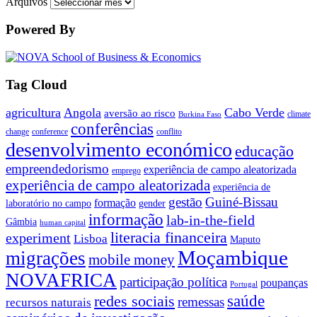
Arquivos
Powered By
Tag Cloud
agricultura
Angola
Cabo Verde
aversão ao risco
climate
Burkina Faso
conferências
change
conference
conflito
desenvolvimento económico
educação
empreendedorismo
experiência de campo aleatorizada
emprego
experiência de campo aleatorizada
experiência de
gestão
Guiné-Bissau
formação
laboratório no campo
gender
informação
lab-in-the-field
Gâmbia
human capital
literacia financeira
experiment
Lisboa
Maputo
Moçambique
migrações
mobile money
NOVAFRICA
participação política
poupanças
Portugal
saúde
redes sociais
remessas
recursos naturais