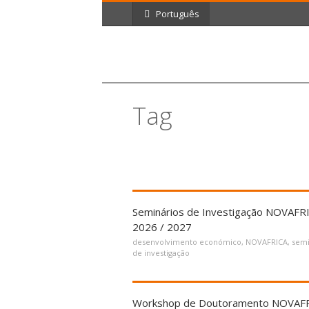
Português
Tag
desenvolvimento económico
Seminários de Investigação NOVAFR
2026 / 2027
desenvolvimento económico
,
NOVAFRICA
,
semi
de investigação
Workshop de Doutoramento NOVAF