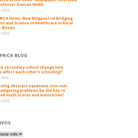
rofessor Duncan Webb
i 2026
ICA News: New Blogpost on Bridging
ion and Science in Healthcare in Rural
-Bissau
i 2026
FRICA BLOG
ee secondary school change how
s affect each other’s schooling?
n 2026
rning abstract equations into real-
budgeting problems be the key to
ed math scores and motivation?
i 2026
IVOS
os