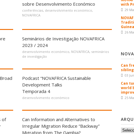
sobre Desenvolvimento Económico
with P
29 Ma
conferências
,
desenvolvimento económico
,
NOVAFRICA
NOVAFR
Tradit
Guinea
26 Ma
bre
Seminários de Investigação NOVAFRICA
2023 / 2024
desenvolvimento económico
,
NOVAFRICA
,
seminários
NOVA
de investigação
Can fr
sibling
03 Ju
 Broad
Podcast “NOVAFRICA Sustainable
Can tu
Development Talks
world 
Temporada 4
improv
desenvolvimento económico
25 Ma
 of
Can Information and Alternatives to
ARQU
y
Irregular Migration Reduce “Backway”
Arquiv
Migration from The Gambia?