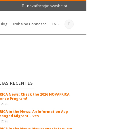
novafrica@novasbe.pt
Blog
Trabalhe Connosco
ENG
CIAS RECENTES
ICA News: Check the 2026 NOVAFRICA
ence Program!
n 2026
ICA in the News: An Information App
hanged Migrant Lives
n 2026
ICA in the News: Newspaper Interview