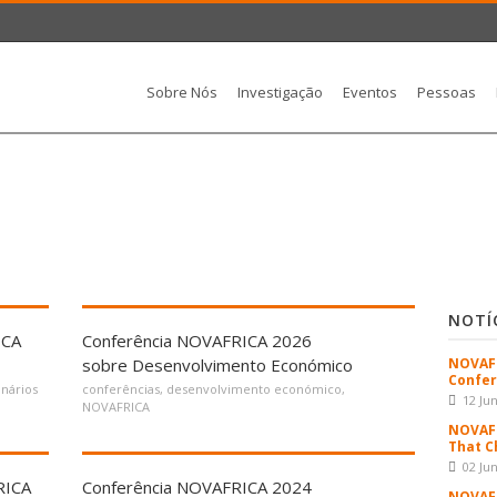
Sobre Nós
Investigação
Eventos
Pessoas
NOTÍ
ICA
Conferência NOVAFRICA 2026
sobre Desenvolvimento Económico
NOVAFR
Confer
nários
conferências
,
desenvolvimento económico
,
12 Ju
NOVAFRICA
NOVAFR
That C
02 Ju
RICA
Conferência NOVAFRICA 2024
NOVAFR