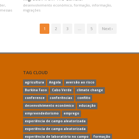
der
,
desenvolvimento económico
,
formação
,
informação
,
emessas
migrações
1
2
3
…
5
Next ›
TAG CLOUD
agricultura
Angola
aversão ao risco
Burkina Faso
Cabo Verde
climate change
conference
conferências
conflito
desenvolvimento económico
educação
empreendedorismo
emprego
experiência de campo aleatorizada
experiência de campo aleatorizada
experiência de laboratório no campo
formação