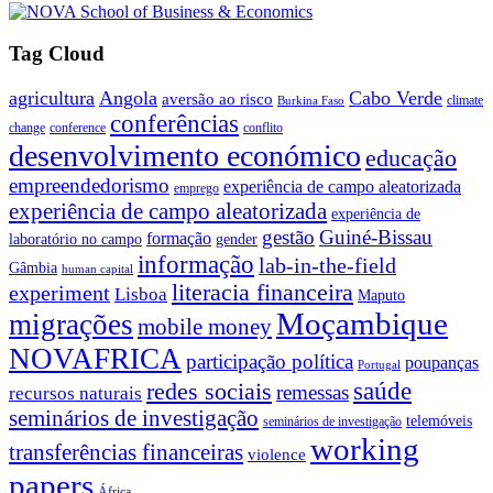
Tag Cloud
agricultura
Angola
Cabo Verde
aversão ao risco
climate
Burkina Faso
conferências
change
conference
conflito
desenvolvimento económico
educação
empreendedorismo
experiência de campo aleatorizada
emprego
experiência de campo aleatorizada
experiência de
gestão
Guiné-Bissau
formação
laboratório no campo
gender
informação
lab-in-the-field
Gâmbia
human capital
literacia financeira
experiment
Lisboa
Maputo
Moçambique
migrações
mobile money
NOVAFRICA
participação política
poupanças
Portugal
saúde
redes sociais
remessas
recursos naturais
seminários de investigação
telemóveis
seminários de investigação
working
transferências financeiras
violence
papers
África