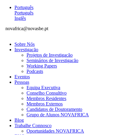
Português
Português
Inglês
novafrica@novasbe.pt
Sobre Nós
Investigação
Projetos de Investigação
Seminários de Investigação
Working Papers
Podcasts
Eventos
Pessoas
Equipa Executiva
Conselho Consultivo
Membros Residentes
Membros Externos
Candidatos de Doutoramento
Grupo de Alunos NOVAFRICA
Blog
Trabalhe Connosco
Oportunidades NOVAFRICA