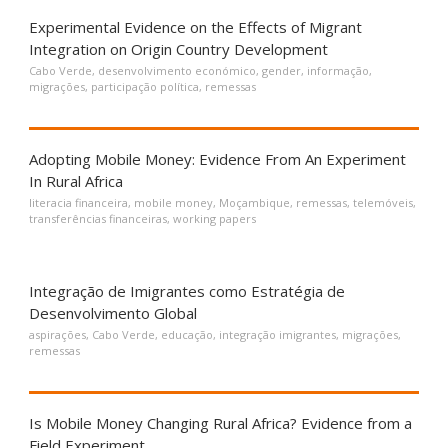
Experimental Evidence on the Effects of Migrant
Integration on Origin Country Development
Cabo Verde
,
desenvolvimento económico
,
gender
,
informação
,
migrações
,
participação política
,
remessas
Adopting Mobile Money: Evidence From An Experiment
In Rural Africa
literacia financeira
,
mobile money
,
Moçambique
,
remessas
,
telemóveis
,
transferências financeiras
,
working papers
Integração de Imigrantes como Estratégia de
Desenvolvimento Global
aspirações
,
Cabo Verde
,
educação
,
integração imigrantes
,
migrações
,
remessas
Is Mobile Money Changing Rural Africa? Evidence from a
Field Experiment