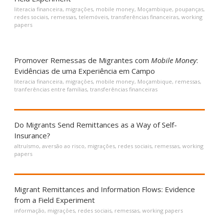
literacia financeira
,
migrações
,
mobile money
,
Moçambique
,
poupanças
,
redes sociais
,
remessas
,
telemóveis
,
transferências financeiras
,
working
papers
Promover Remessas de Migrantes com
Mobile Money
:
Evidências de uma Experiência em Campo
literacia financeira
,
migrações
,
mobile money
,
Moçambique
,
remessas
,
tranferências entre famílias
,
transferências financeiras
Do Migrants Send Remittances as a Way of Self-
Insurance?
altruísmo
,
aversão ao risco
,
migrações
,
redes sociais
,
remessas
,
working
papers
Migrant Remittances and Information Flows: Evidence
from a Field Experiment
informação
,
migrações
,
redes sociais
,
remessas
,
working papers