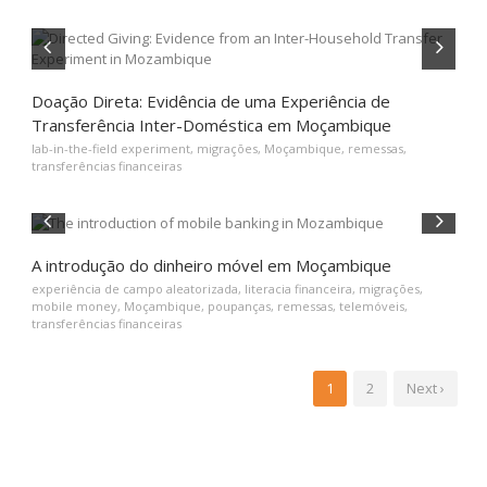
Doação Direta: Evidência de uma Experiência de
Transferência Inter-Doméstica em Moçambique
lab-in-the-field experiment
,
migrações
,
Moçambique
,
remessas
,
transferências financeiras
A introdução do dinheiro móvel em Moçambique
experiência de campo aleatorizada
,
literacia financeira
,
migrações
,
mobile money
,
Moçambique
,
poupanças
,
remessas
,
telemóveis
,
transferências financeiras
1
2
Next ›