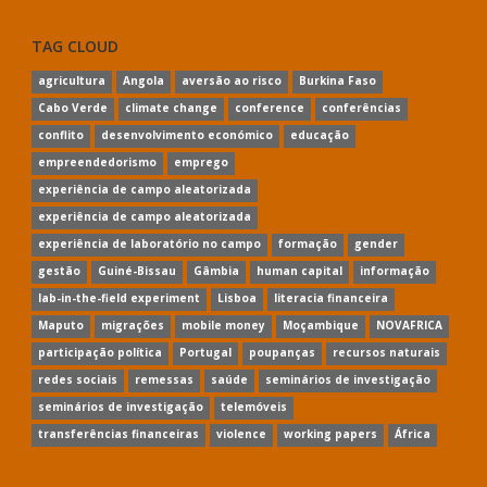
TAG CLOUD
agricultura
Angola
aversão ao risco
Burkina Faso
Cabo Verde
climate change
conference
conferências
conflito
desenvolvimento económico
educação
empreendedorismo
emprego
experiência de campo aleatorizada
experiência de campo aleatorizada
experiência de laboratório no campo
formação
gender
gestão
Guiné-Bissau
Gâmbia
human capital
informação
lab-in-the-field experiment
Lisboa
literacia financeira
Maputo
migrações
mobile money
Moçambique
NOVAFRICA
participação política
Portugal
poupanças
recursos naturais
redes sociais
remessas
saúde
seminários de investigação
seminários de investigação
telemóveis
transferências financeiras
violence
working papers
África