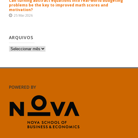
Can turning abstract equations into real-world budgeting
problems be the key to improved math scores and
motivation?
25 Mai 2026
ARQUIVOS
Arquivos
POWERED BY