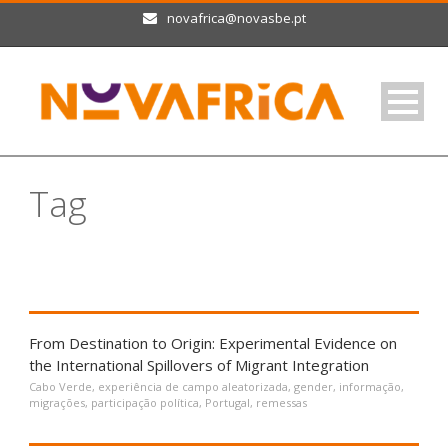
novafrica@novasbe.pt
Tag
remessas
From Destination to Origin: Experimental Evidence on
the International Spillovers of Migrant Integration
Cabo Verde
,
experiência de campo aleatorizada
,
gender
,
informação
,
migrações
,
participação política
,
Portugal
,
remessas