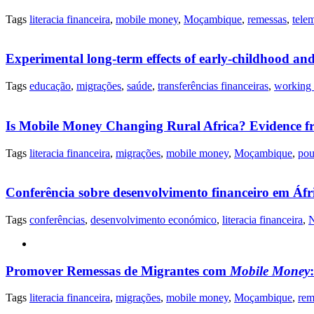
Tags
literacia financeira
,
mobile money
,
Moçambique
,
remessas
,
tele
Experimental long-term effects of early-childhood an
Tags
educação
,
migrações
,
saúde
,
transferências financeiras
,
working 
Is Mobile Money Changing Rural Africa? Evidence f
Tags
literacia financeira
,
migrações
,
mobile money
,
Moçambique
,
pou
Conferência sobre desenvolvimento financeiro em Áfr
Tags
conferências
,
desenvolvimento económico
,
literacia financeira
,
Promover Remessas de Migrantes com
Mobile Money
Tags
literacia financeira
,
migrações
,
mobile money
,
Moçambique
,
rem