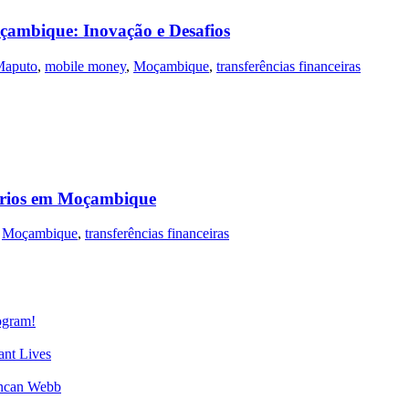
çambique: Inovação e Desafios
Maputo
,
mobile money
,
Moçambique
,
transferências financeiras
sários em Moçambique
Moçambique
,
transferências financeiras
gram!
nt Lives
uncan Webb