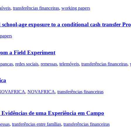
móveis
,
transferências financeiras
,
working papers
d school-age exposure to a conditional cash transfer P
papers
rom a Field Experiment
panças
,
redes sociais
,
remessas
,
telemóveis
,
transferências financeiras
,
ica
NOVAFRICA
,
NOVAFRICA
,
transferências financeiras
: Evidências de uma Experiência em Campo
essas
,
tranferências entre famílias
,
transferências financeiras