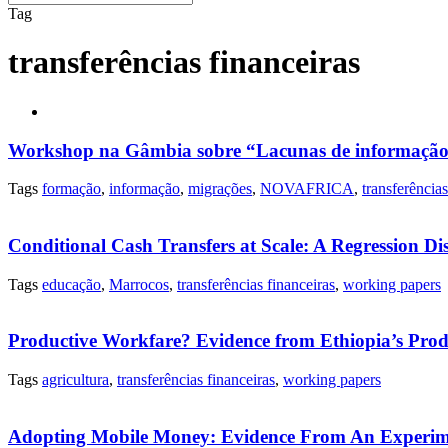
Tag
transferências financeiras
Workshop na Gâmbia sobre “Lacunas de informação e
Tags
formação
,
informação
,
migrações
,
NOVAFRICA
,
transferências
Conditional Cash Transfers at Scale: A Regression Di
Tags
educação
,
Marrocos
,
transferências financeiras
,
working papers
Productive Workfare? Evidence from Ethiopia’s Prod
Tags
agricultura
,
transferências financeiras
,
working papers
Adopting Mobile Money: Evidence From An Experime