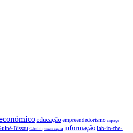
 económico
educação
empreendedorismo
emprego
informação
lab-in-the-
Guiné-Bissau
Gâmbia
human capital