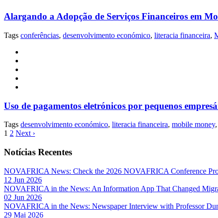
Alargando a Adopção de Serviços Financeiros em Mo
Tags
conferências
,
desenvolvimento económico
,
literacia financeira
,
Uso de pagamentos eletrónicos por pequenos empre
Tags
desenvolvimento económico
,
literacia financeira
,
mobile money
,
1
2
Next ›
Notícias Recentes
NOVAFRICA News: Check the 2026 NOVAFRICA Conference Pro
12 Jun 2026
NOVAFRICA in the News: An Information App That Changed Migra
02 Jun 2026
NOVAFRICA in the News: Newspaper Interview with Professor D
29 Mai 2026