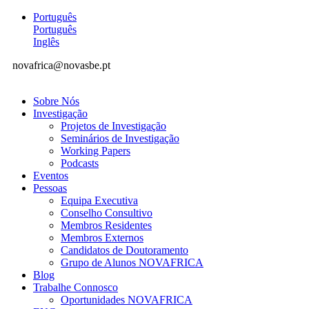
Português
Português
Inglês
novafrica@novasbe.pt
Sobre Nós
Investigação
Projetos de Investigação
Seminários de Investigação
Working Papers
Podcasts
Eventos
Pessoas
Equipa Executiva
Conselho Consultivo
Membros Residentes
Membros Externos
Candidatos de Doutoramento
Grupo de Alunos NOVAFRICA
Blog
Trabalhe Connosco
Oportunidades NOVAFRICA