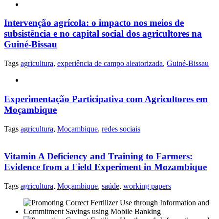
Intervenção agrícola: o impacto nos meios de
subsistência e no capital social dos agricultores na
Guiné-Bissau
Tags
agricultura
,
experiência de campo aleatorizada
,
Guiné-Bissau
Experimentação Participativa com Agricultores em
Moçambique
Tags
agricultura
,
Moçambique
,
redes sociais
Vitamin A Deficiency and Training to Farmers:
Evidence from a Field Experiment in Mozambique
Tags
agricultura
,
Moçambique
,
saúde
,
working papers