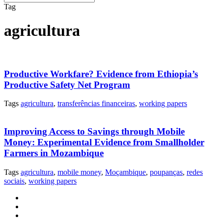
Tag
agricultura
Productive Workfare? Evidence from Ethiopia’s
Productive Safety Net Program
Tags
agricultura
,
transferências financeiras
,
working papers
Improving Access to Savings through Mobile
Money: Experimental Evidence from Smallholder
Farmers in Mozambique
Tags
agricultura
,
mobile money
,
Moçambique
,
poupanças
,
redes
sociais
,
working papers