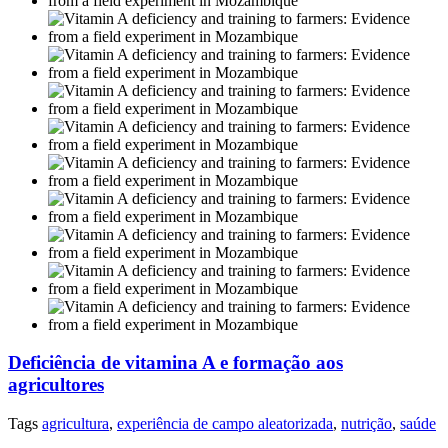
Deficiência de vitamina A e formação aos
agricultores
Tags
agricultura
,
experiência de campo aleatorizada
,
nutrição
,
saúde