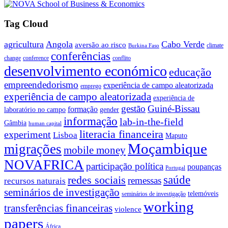
Tag Cloud
agricultura
Angola
Cabo Verde
aversão ao risco
climate
Burkina Faso
conferências
change
conference
conflito
desenvolvimento económico
educação
empreendedorismo
experiência de campo aleatorizada
emprego
experiência de campo aleatorizada
experiência de
gestão
Guiné-Bissau
formação
laboratório no campo
gender
informação
lab-in-the-field
Gâmbia
human capital
literacia financeira
experiment
Lisboa
Maputo
Moçambique
migrações
mobile money
NOVAFRICA
participação política
poupanças
Portugal
saúde
redes sociais
remessas
recursos naturais
seminários de investigação
telemóveis
seminários de investigação
working
transferências financeiras
violence
papers
África