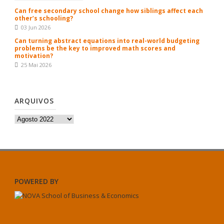
Can free secondary school change how siblings affect each
other’s schooling?
03 Jun 2026
Can turning abstract equations into real-world budgeting
problems be the key to improved math scores and
motivation?
25 Mai 2026
ARQUIVOS
Arquivos
POWERED BY