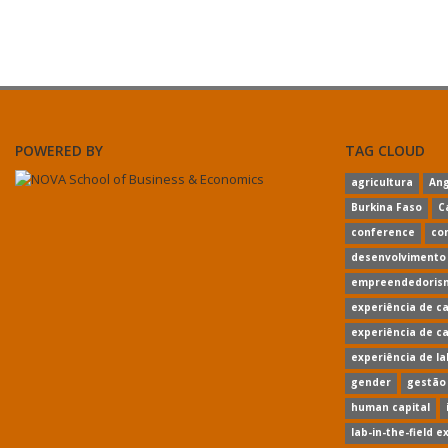
POWERED BY
TAG CLOUD
agricultura
Ang
Burkina Faso
C
conference
co
desenvolvimento
empreendedoris
experiência de c
experiência de c
experiência de l
gender
gestão
human capital
lab-in-the-field 