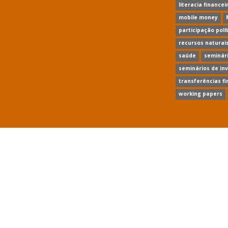
literacia financei
mobile money
participação polí
recursos naturai
saúde
seminári
seminários de in
transferências fi
working papers