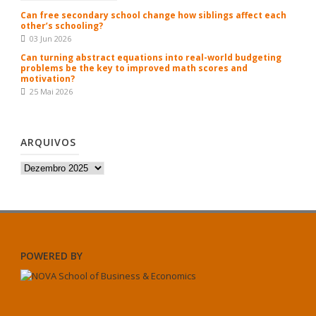
Can free secondary school change how siblings affect each
other’s schooling?
03 Jun 2026
Can turning abstract equations into real-world budgeting
problems be the key to improved math scores and
motivation?
25 Mai 2026
ARQUIVOS
Arquivos
POWERED BY