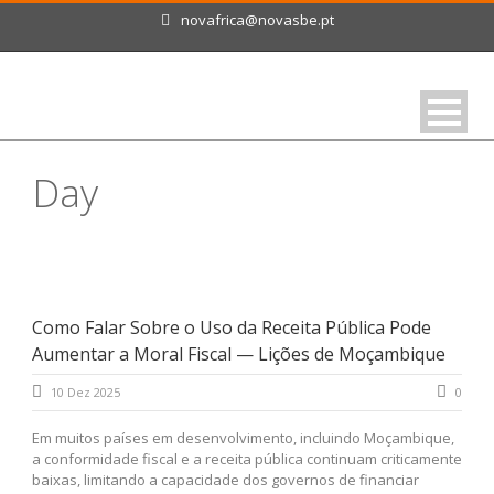
novafrica@novasbe.pt
Day
Dezembro 10, 2025
Como Falar Sobre o Uso da Receita Pública Pode
Aumentar a Moral Fiscal — Lições de Moçambique
10 Dez 2025
0
Em muitos países em desenvolvimento, incluindo Moçambique,
a conformidade fiscal e a receita pública continuam criticamente
baixas, limitando a capacidade dos governos de financiar