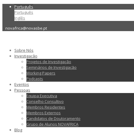
Português
Português
Inglês
novafrica@novasbe.pt
Sobre Nós
Investigação
Projetos de Investigação
Seminários de Investigação
Working Papers
Podcasts
Eventos
Pessoas
Equipa Executiva
Conselho Consultivo
Membros Residentes
Membros Externos
Candidatos de Doutoramento
Grupo de Alunos NOVAFRICA
Blog