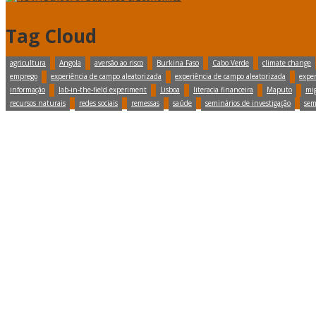
Tag Cloud
agricultura
Angola
aversão ao risco
Burkina Faso
Cabo Verde
climate change
emprego
experiência de campo aleatorizada
experiência de campo aleatorizada
exper
informação
lab-in-the-field experiment
Lisboa
literacia financeira
Maputo
mig
recursos naturais
redes sociais
remessas
saúde
seminários de investigação
sem