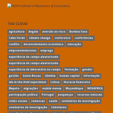
TAG CLOUD
agricultura
Angola
aversão ao risco
Burkina Faso
Cabo Verde
climate change
conference
conferências
conflito
desenvolvimento económico
educação
empreendedorismo
emprego
experiência de campo aleatorizada
experiência de campo aleatorizada
experiência de laboratório no campo
formação
gender
gestão
Guiné-Bissau
Gâmbia
human capital
informação
lab-in-the-field experiment
Lisboa
literacia financeira
Maputo
migrações
mobile money
Moçambique
NOVAFRICA
participação política
Portugal
poupanças
recursos naturais
redes sociais
remessas
saúde
seminários de investigação
seminários de investigação
telemóveis