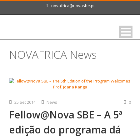
novafrica@novasbe.pt
NOVAFRICA News
25 Set 2014
News
0
Fellow@Nova SBE – A 5ª
edição do programa dá