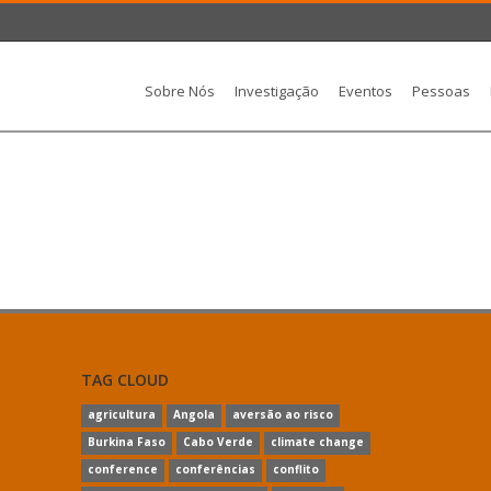
Sobre Nós
Investigação
Eventos
Pessoas
TAG CLOUD
agricultura
Angola
aversão ao risco
Burkina Faso
Cabo Verde
climate change
conference
conferências
conflito