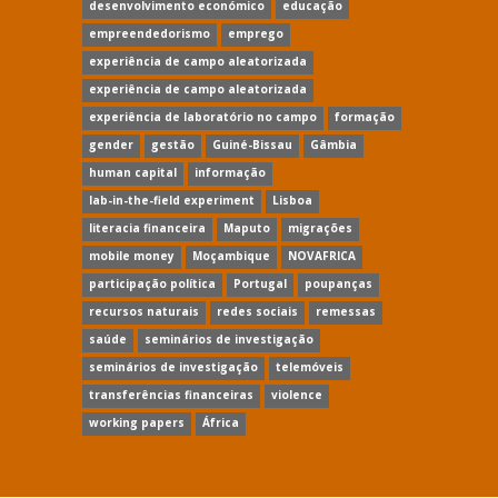
desenvolvimento económico
educação
empreendedorismo
emprego
experiência de campo aleatorizada
experiência de campo aleatorizada
experiência de laboratório no campo
formação
gender
gestão
Guiné-Bissau
Gâmbia
human capital
informação
lab-in-the-field experiment
Lisboa
literacia financeira
Maputo
migrações
mobile money
Moçambique
NOVAFRICA
participação política
Portugal
poupanças
recursos naturais
redes sociais
remessas
saúde
seminários de investigação
seminários de investigação
telemóveis
transferências financeiras
violence
working papers
África