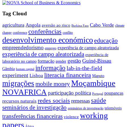
Tag Cloud
agricultura
Angola
Cabo Verde
aversão ao risco
climate
Burkina Faso
conferências
change
conference
conflito
desenvolvimento económico
educação
empreendedorismo
experiência de campo aleatorizada
emprego
experiência de campo aleatorizada
experiência de
gestão
Guiné-Bissau
formação
laboratório no campo
gender
informação
lab-in-the-field
Gâmbia
human capital
literacia financeira
experiment
Lisboa
Maputo
Moçambique
migrações
mobile money
NOVAFRICA
participação política
poupanças
Portugal
saúde
redes sociais
remessas
recursos naturais
seminários de investigação
telemóveis
seminários de investigação
working
transferências financeiras
violence
papers
África