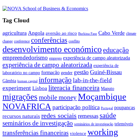
Tag Cloud
agricultura
Angola
Cabo Verde
aversão ao risco
climate
Burkina Faso
conferências
change
conference
conflito
desenvolvimento económico
educação
empreendedorismo
experiência de campo aleatorizada
emprego
experiência de campo aleatorizada
experiência de
gestão
Guiné-Bissau
formação
laboratório no campo
gender
informação
lab-in-the-field
Gâmbia
human capital
literacia financeira
experiment
Lisboa
Maputo
Moçambique
migrações
mobile money
NOVAFRICA
participação política
poupanças
Portugal
saúde
redes sociais
remessas
recursos naturais
seminários de investigação
telemóveis
seminários de investigação
working
transferências financeiras
violence