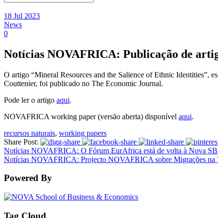
18 Jul 2023
News
0
Notícias NOVAFRICA: Publicação de arti
O artigo “Mineral Resources and the Salience of Ethnic Identities”
Couttenier, foi publicado no The Economic Journal.
Pode ler o artigo
aqui
.
NOVAFRICA working paper (versão aberta) disponível
aqui
.
recursos naturais
,
working papers
Share Post:
Notícias NOVAFRICA: O Fórum EurAfrica está de volta à Nova S
Notícias NOVAFRICA: Projecto NOVAFRICA sobre Migrações na
Powered By
Tag Cloud