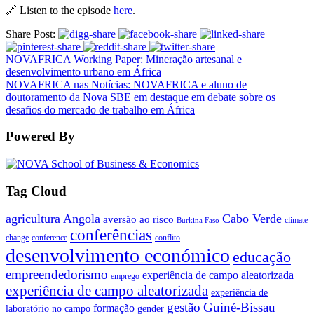
🔗 Listen to the episode
here
.
Share Post:
NOVAFRICA Working Paper: Mineração artesanal e
desenvolvimento urbano em África
NOVAFRICA nas Notícias: NOVAFRICA e aluno de
doutoramento da Nova SBE em destaque em debate sobre os
desafios do mercado de trabalho em África
Powered By
Tag Cloud
agricultura
Angola
Cabo Verde
aversão ao risco
climate
Burkina Faso
conferências
change
conference
conflito
desenvolvimento económico
educação
empreendedorismo
experiência de campo aleatorizada
emprego
experiência de campo aleatorizada
experiência de
gestão
Guiné-Bissau
formação
laboratório no campo
gender