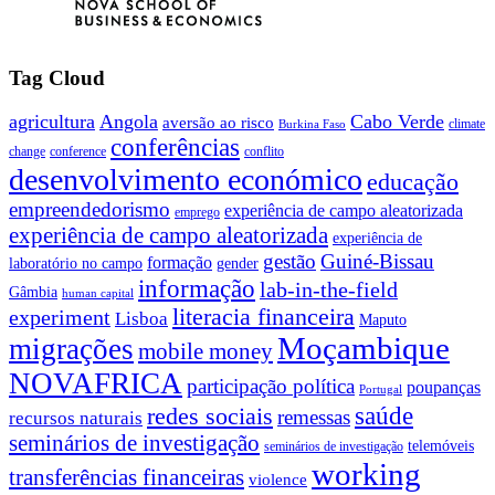
Tag Cloud
agricultura
Angola
Cabo Verde
aversão ao risco
climate
Burkina Faso
conferências
change
conference
conflito
desenvolvimento económico
educação
empreendedorismo
experiência de campo aleatorizada
emprego
experiência de campo aleatorizada
experiência de
gestão
Guiné-Bissau
formação
laboratório no campo
gender
informação
lab-in-the-field
Gâmbia
human capital
literacia financeira
experiment
Lisboa
Maputo
Moçambique
migrações
mobile money
NOVAFRICA
participação política
poupanças
Portugal
saúde
redes sociais
remessas
recursos naturais
seminários de investigação
telemóveis
seminários de investigação
working
transferências financeiras
violence