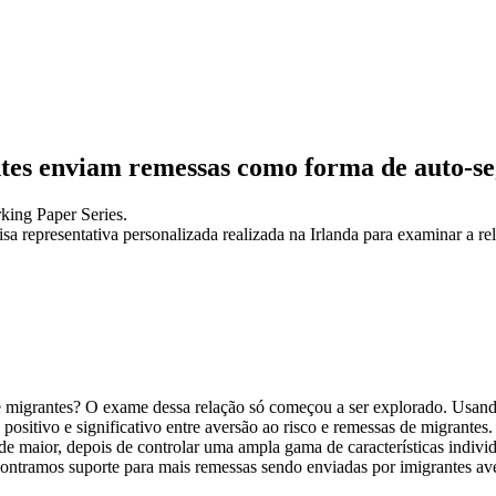
s enviam remessas como forma de auto-s
ing Paper Series.
uisa representativa personalizada realizada na Irlanda para examinar a r
 migrantes? O exame dessa relação só começou a ser explorado. Usando
ositivo e significativo entre aversão ao risco e remessas de migrantes
 maior, depois de controlar uma ampla gama de características indivi
ramos suporte para mais remessas sendo enviadas por imigrantes avess