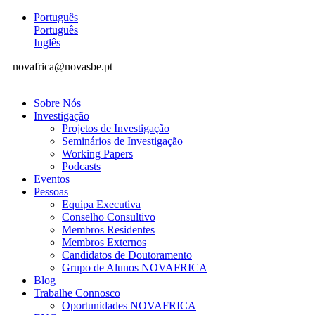
Português
Português
Inglês
novafrica@novasbe.pt
Sobre Nós
Investigação
Projetos de Investigação
Seminários de Investigação
Working Papers
Podcasts
Eventos
Pessoas
Equipa Executiva
Conselho Consultivo
Membros Residentes
Membros Externos
Candidatos de Doutoramento
Grupo de Alunos NOVAFRICA
Blog
Trabalhe Connosco
Oportunidades NOVAFRICA