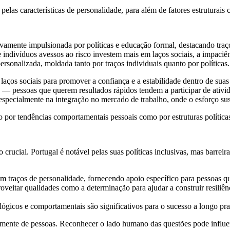
las características de personalidade, para além de fatores estruturais 
sivamente impulsionada por políticas e educação formal, destacando tra
ndivíduos avessos ao risco investem mais em laços sociais, a impaciênc
rsonalizada, moldada tanto por traços individuais quanto por políticas.
 laços sociais para promover a confiança e a estabilidade dentro de sua
a — pessoas que querem resultados rápidos tendem a participar de ativida
 especialmente na integração no mercado de trabalho, onde o esforço sus
to por tendências comportamentais pessoais como por estruturas política
rucial. Portugal é notável pelas suas políticas inclusivas, mas barreira
em traços de personalidade, fornecendo apoio específico para pessoas
oveitar qualidades como a determinação para ajudar a construir resiliên
lógicos e comportamentais são significativos para o sucesso a longo pra
lmente de pessoas. Reconhecer o lado humano das questões pode influe