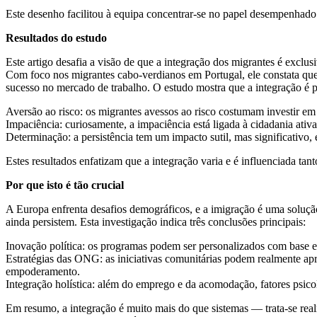
Este desenho facilitou à equipa concentrar-se no papel desempenhado pe
Resultados do estudo
Este artigo desafia a visão de que a integração dos migrantes é exclu
Com foco nos migrantes cabo-verdianos em Portugal, ele constata que i
sucesso no mercado de trabalho. O estudo mostra que a integração é pe
Aversão ao risco: os migrantes avessos ao risco costumam investir em
Impaciência: curiosamente, a impaciência está ligada à cidadania ativ
Determinação: a persistência tem um impacto sutil, mas significativo,
Estes resultados enfatizam que a integração varia e é influenciada tan
Por que isto é tão crucial
A Europa enfrenta desafios demográficos, e a imigração é uma solução c
ainda persistem. Esta investigação indica três conclusões principais:
Inovação política: os programas podem ser personalizados com base 
Estratégias das ONG: as iniciativas comunitárias podem realmente apr
empoderamento.
Integração holística: além do emprego e da acomodação, fatores psico
Em resumo, a integração é muito mais do que sistemas — trata-se rea