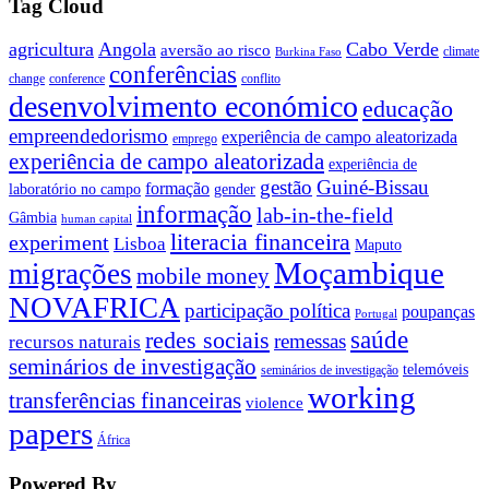
Tag Cloud
agricultura
Angola
Cabo Verde
aversão ao risco
climate
Burkina Faso
conferências
change
conference
conflito
desenvolvimento económico
educação
empreendedorismo
experiência de campo aleatorizada
emprego
experiência de campo aleatorizada
experiência de
gestão
Guiné-Bissau
formação
laboratório no campo
gender
informação
lab-in-the-field
Gâmbia
human capital
literacia financeira
experiment
Lisboa
Maputo
Moçambique
migrações
mobile money
NOVAFRICA
participação política
poupanças
Portugal
saúde
redes sociais
remessas
recursos naturais
seminários de investigação
telemóveis
seminários de investigação
working
transferências financeiras
violence
papers
África
Powered By