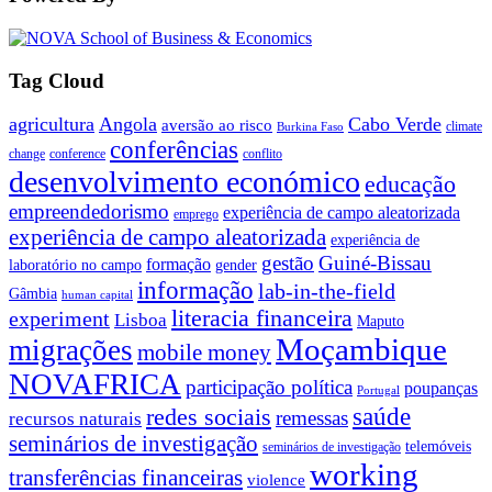
Tag Cloud
agricultura
Angola
Cabo Verde
aversão ao risco
climate
Burkina Faso
conferências
change
conference
conflito
desenvolvimento económico
educação
empreendedorismo
experiência de campo aleatorizada
emprego
experiência de campo aleatorizada
experiência de
gestão
Guiné-Bissau
formação
laboratório no campo
gender
informação
lab-in-the-field
Gâmbia
human capital
literacia financeira
experiment
Lisboa
Maputo
Moçambique
migrações
mobile money
NOVAFRICA
participação política
poupanças
Portugal
saúde
redes sociais
remessas
recursos naturais
seminários de investigação
telemóveis
seminários de investigação
working
transferências financeiras
violence