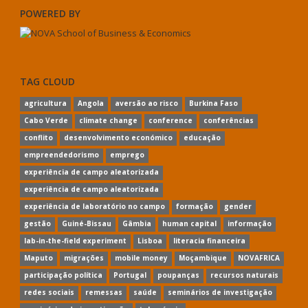
POWERED BY
TAG CLOUD
agricultura
Angola
aversão ao risco
Burkina Faso
Cabo Verde
climate change
conference
conferências
conflito
desenvolvimento económico
educação
empreendedorismo
emprego
experiência de campo aleatorizada
experiência de campo aleatorizada
experiência de laboratório no campo
formação
gender
gestão
Guiné-Bissau
Gâmbia
human capital
informação
lab-in-the-field experiment
Lisboa
literacia financeira
Maputo
migrações
mobile money
Moçambique
NOVAFRICA
participação política
Portugal
poupanças
recursos naturais
redes sociais
remessas
saúde
seminários de investigação