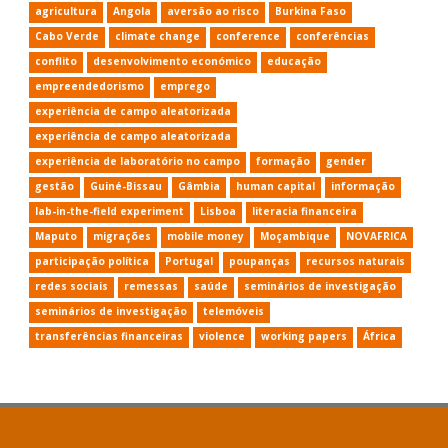
agricultura
Angola
aversão ao risco
Burkina Faso
Cabo Verde
climate change
conference
conferências
conflito
desenvolvimento económico
educação
empreendedorismo
emprego
experiência de campo aleatorizada
experiência de campo aleatorizada
experiência de laboratório no campo
formação
gender
gestão
Guiné-Bissau
Gâmbia
human capital
informação
lab-in-the-field experiment
Lisboa
literacia financeira
Maputo
migrações
mobile money
Moçambique
NOVAFRICA
participação política
Portugal
poupanças
recursos naturais
redes sociais
remessas
saúde
seminários de investigação
seminários de investigação
telemóveis
transferências financeiras
violence
working papers
África