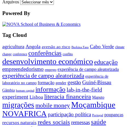
Arquivos
Powered By
Tag Cloud
agricultura
Angola
Cabo Verde
aversão ao risco
climate
Burkina Faso
conferências
change
conference
conflito
desenvolvimento económico
educação
empreendedorismo
experiência de campo aleatorizada
emprego
experiência de campo aleatorizada
experiência de
gestão
Guiné-Bissau
formação
laboratório no campo
gender
informação
lab-in-the-field
Gâmbia
human capital
literacia financeira
experiment
Lisboa
Maputo
Moçambique
migrações
mobile money
NOVAFRICA
participação política
poupanças
Portugal
saúde
redes sociais
remessas
recursos naturais