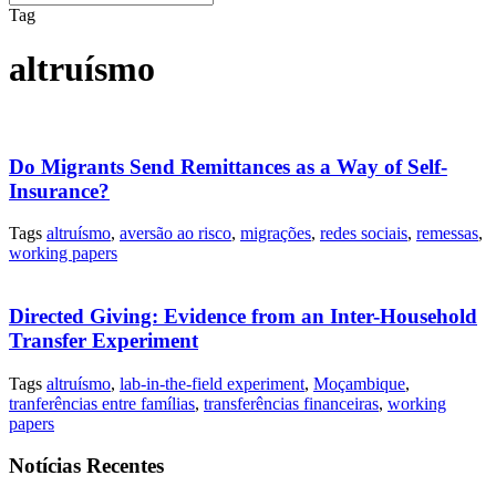
Tag
altruísmo
Do Migrants Send Remittances as a Way of Self-
Insurance?
Tags
altruísmo
,
aversão ao risco
,
migrações
,
redes sociais
,
remessas
,
working papers
Directed Giving: Evidence from an Inter-Household
Transfer Experiment
Tags
altruísmo
,
lab-in-the-field experiment
,
Moçambique
,
tranferências entre famílias
,
transferências financeiras
,
working
papers
Notícias Recentes