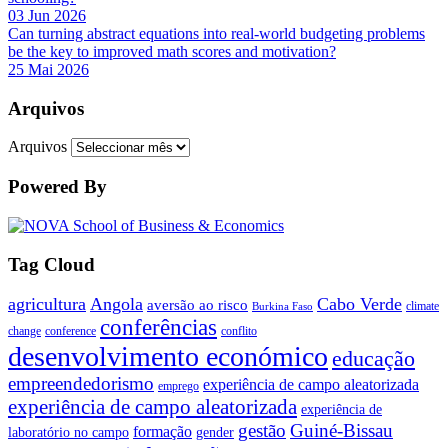
03 Jun 2026
Can turning abstract equations into real-world budgeting problems
be the key to improved math scores and motivation?
25 Mai 2026
Arquivos
Arquivos
Powered By
Tag Cloud
agricultura
Angola
Cabo Verde
aversão ao risco
climate
Burkina Faso
conferências
change
conference
conflito
desenvolvimento económico
educação
empreendedorismo
experiência de campo aleatorizada
emprego
experiência de campo aleatorizada
experiência de
gestão
Guiné-Bissau
formação
laboratório no campo
gender