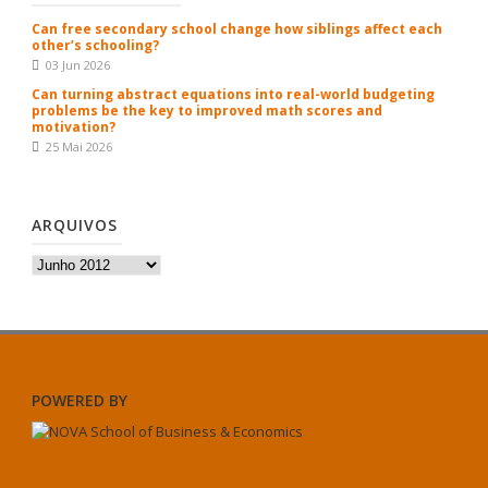
Can free secondary school change how siblings affect each
other’s schooling?
03 Jun 2026
Can turning abstract equations into real-world budgeting
problems be the key to improved math scores and
motivation?
25 Mai 2026
ARQUIVOS
Arquivos
POWERED BY