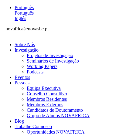
Português
Português
Inglês
novafrica@novasbe.pt
Sobre Nós
Investigação
Projetos de Investigação
Seminários de Investigação
Working Papers
Podcasts
Eventos
Pessoas
Equipa Executiva
Conselho Consultivo
Membros Residentes
Membros Externos
Candidatos de Doutoramento
Grupo de Alunos NOVAFRICA
Blog
Trabalhe Connosco
Oportunidades NOVAFRICA