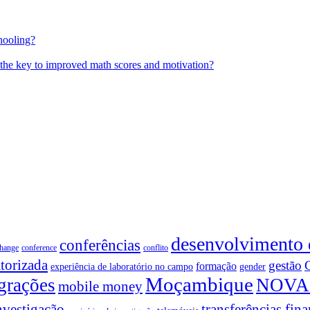
hooling?
 the key to improved math scores and motivation?
desenvolvimento
conferências
change
conference
conflito
torizada
gestão
formação
experiência de laboratório no campo
gender
Moçambique
grações
NOVA
mobile money
nvestigação
transferências fina