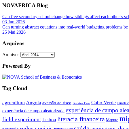
NOVAFRICA Blog
Can free secondary school change how siblings affect each other’s sc
03 Jun 2026
Can turning abstract equations into real-world budgeting problems be
25 Mai 2026
Arquivos
Arquivos
Powered By
Tag Cloud
agricultura
Angola
Cabo Verde
aversão ao risco
climate 
Burkina Faso
experiência de campo alea
experiência de campo aleatorizada
mi
literacia financeira
field experiment
Lisboa
Maputo
saúde
redes sociais
seminários de i
remessas