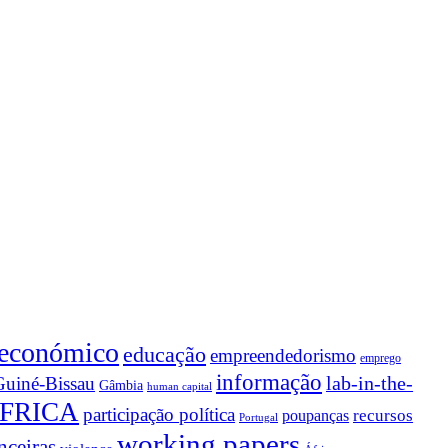
 económico
educação
empreendedorismo
emprego
informação
lab-in-the-
Guiné-Bissau
Gâmbia
human capital
FRICA
participação política
recursos
poupanças
Portugal
working papers
nceiras