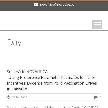
novafrica@novasbe.pt
Day
Fevereiro 23, 2015
Seminário NOVAFRICA:
“Using Preference Parameter Estimates to Tailor
Incentives: Evidence from Polio Vaccination Drives
in Pakistan”
23 Fev 2015
0
Na quarta-feira passada, 18 de fevereiro, o Centro NOVAFRICA