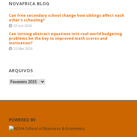
NOVAFRICA BLOG
Can free secondary school change how siblings affect each
other’s schooling?
03 Jun 2026
Can turning abstract equations into real-world budgeting
problems be the key to improved math scores and
motivation?
25 Mai 2026
ARQUIVOS
Arquivos
POWERED BY