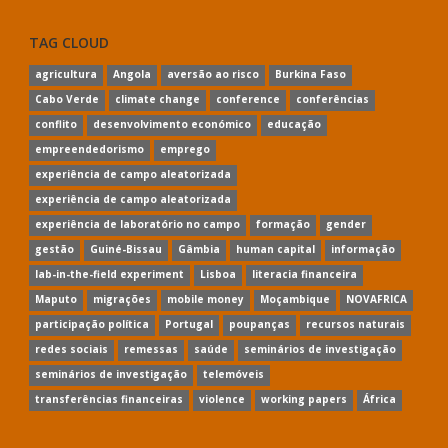
TAG CLOUD
agricultura
Angola
aversão ao risco
Burkina Faso
Cabo Verde
climate change
conference
conferências
conflito
desenvolvimento económico
educação
empreendedorismo
emprego
experiência de campo aleatorizada
experiência de campo aleatorizada
experiência de laboratório no campo
formação
gender
gestão
Guiné-Bissau
Gâmbia
human capital
informação
lab-in-the-field experiment
Lisboa
literacia financeira
Maputo
migrações
mobile money
Moçambique
NOVAFRICA
participação política
Portugal
poupanças
recursos naturais
redes sociais
remessas
saúde
seminários de investigação
seminários de investigação
telemóveis
transferências financeiras
violence
working papers
África