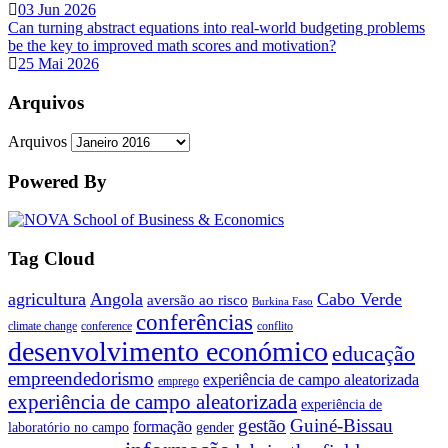
03 Jun 2026
Can turning abstract equations into real-world budgeting problems
be the key to improved math scores and motivation?
25 Mai 2026
Arquivos
Arquivos
Powered By
Tag Cloud
agricultura
Angola
Cabo Verde
aversão ao risco
Burkina Faso
conferências
climate change
conference
conflito
desenvolvimento económico
educação
empreendedorismo
experiência de campo aleatorizada
emprego
experiência de campo aleatorizada
experiência de
gestão
Guiné-Bissau
formação
laboratório no campo
gender