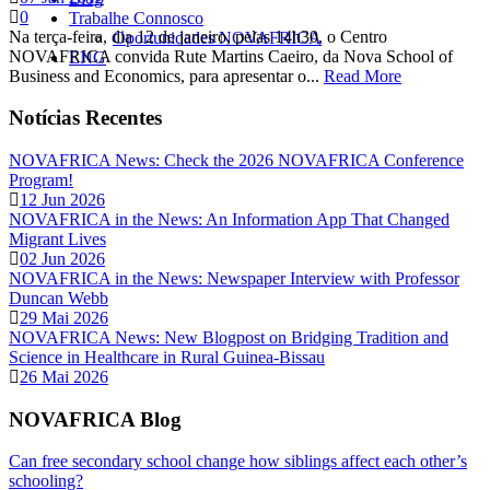
0
Trabalhe Connosco
Na terça-feira, dia 12 de janeiro, pelas 14h30, o Centro
Oportunidades NOVAFRICA
NOVAFRICA convida Rute Martins Caeiro, da Nova School of
ENG
Business and Economics, para apresentar o...
Read More
Notícias Recentes
NOVAFRICA News: Check the 2026 NOVAFRICA Conference
Program!
12 Jun 2026
NOVAFRICA in the News: An Information App That Changed
Migrant Lives
02 Jun 2026
NOVAFRICA in the News: Newspaper Interview with Professor
Duncan Webb
29 Mai 2026
NOVAFRICA News: New Blogpost on Bridging Tradition and
Science in Healthcare in Rural Guinea-Bissau
26 Mai 2026
NOVAFRICA Blog
Can free secondary school change how siblings affect each other’s
schooling?