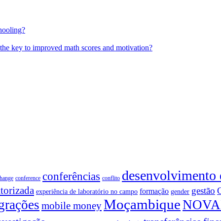
hooling?
 the key to improved math scores and motivation?
desenvolvimento
conferências
change
conference
conflito
torizada
gestão
formação
experiência de laboratório no campo
gender
Moçambique
grações
NOVA
mobile money