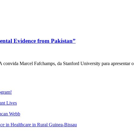
ntal Evidence from Pakistan”
 convida Marcel Fafchamps, da Stanford University para apresentar o
gram!
nt Lives
uncan Webb
 in Healthcare in Rural Guinea-Bissau