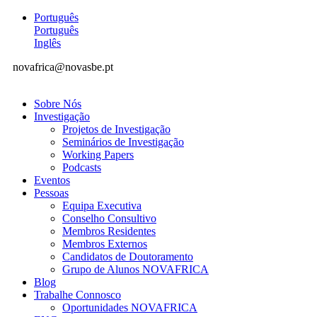
Português
Português
Inglês
novafrica@novasbe.pt
Sobre Nós
Investigação
Projetos de Investigação
Seminários de Investigação
Working Papers
Podcasts
Eventos
Pessoas
Equipa Executiva
Conselho Consultivo
Membros Residentes
Membros Externos
Candidatos de Doutoramento
Grupo de Alunos NOVAFRICA
Blog
Trabalhe Connosco
Oportunidades NOVAFRICA