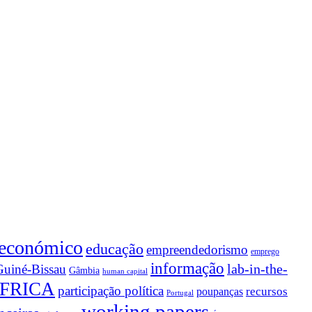
 económico
educação
empreendedorismo
emprego
informação
lab-in-the-
Guiné-Bissau
Gâmbia
human capital
FRICA
participação política
recursos
poupanças
Portugal
working papers