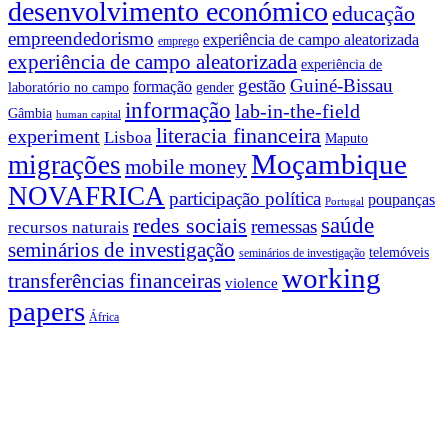
desenvolvimento económico
educação
empreendedorismo
experiência de campo aleatorizada
emprego
experiência de campo aleatorizada
experiência de
gestão
Guiné-Bissau
formação
laboratório no campo
gender
informação
lab-in-the-field
Gâmbia
human capital
literacia financeira
experiment
Lisboa
Maputo
Moçambique
migrações
mobile money
NOVAFRICA
participação política
poupanças
Portugal
saúde
redes sociais
remessas
recursos naturais
seminários de investigação
telemóveis
seminários de investigação
working
transferências financeiras
violence
papers
África