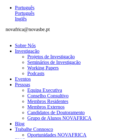
Português
Português
Inglês
novafrica@novasbe.pt
Sobre Nós
Investigação
Projetos de Investigação
Seminários de Investigação
Working Papers
Podcasts
Eventos
Pessoas
Equipa Executiva
Conselho Consultivo
Membros Residentes
Membros Externos
Candidatos de Doutoramento
Grupo de Alunos NOVAFRICA
Blog
Trabalhe Connosco
Oportunidades NOVAFRICA