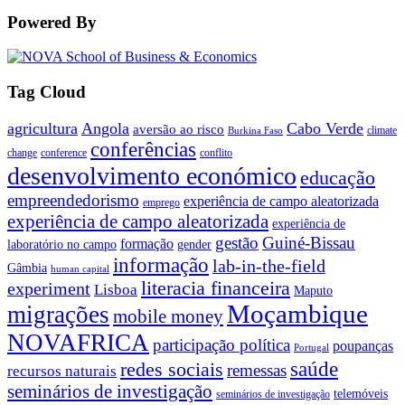
Powered By
Tag Cloud
agricultura
Angola
Cabo Verde
aversão ao risco
climate
Burkina Faso
conferências
change
conference
conflito
desenvolvimento económico
educação
empreendedorismo
experiência de campo aleatorizada
emprego
experiência de campo aleatorizada
experiência de
gestão
Guiné-Bissau
formação
laboratório no campo
gender
informação
lab-in-the-field
Gâmbia
human capital
literacia financeira
experiment
Lisboa
Maputo
Moçambique
migrações
mobile money
NOVAFRICA
participação política
poupanças
Portugal
saúde
redes sociais
remessas
recursos naturais
seminários de investigação
telemóveis
seminários de investigação