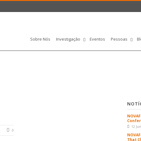
Sobre Nós
Investigação
Eventos
Pessoas
Bl
NOTÍ
NOVAFR
Confer
12 Ju
0
NOVAFR
That C