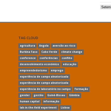
Arquiv
TAG CLOUD
agricultura
Angola
aversão ao risco
Burkina Faso
Cabo Verde
climate change
conference
conferências
conflito
desenvolvimento económico
educação
empreendedorismo
emprego
experiência de campo aleatorizada
experiência de campo aleatorizada
experiência de laboratório no campo
formação
gender
gestão
Guiné-Bissau
Gâmbia
human capital
informação
lab-in-the-field experiment
Lisboa