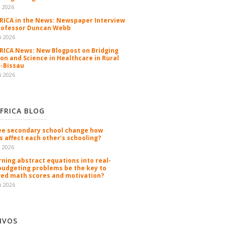
n 2026
ICA in the News: Newspaper Interview
rofessor Duncan Webb
i 2026
ICA News: New Blogpost on Bridging
ion and Science in Healthcare in Rural
-Bissau
i 2026
FRICA BLOG
ee secondary school change how
s affect each other’s schooling?
n 2026
rning abstract equations into real-
budgeting problems be the key to
ed math scores and motivation?
i 2026
IVOS