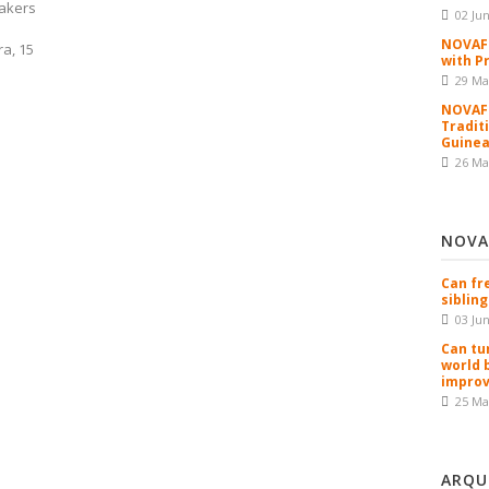
eakers
02 Ju
NOVAFR
a, 15
with P
29 Ma
NOVAFR
Tradit
Guinea
26 Ma
NOVA
Can fr
sibling
03 Ju
Can tu
world 
improv
25 Ma
ARQU