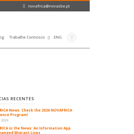
novafrica@novasbe.pt
og
Trabalhe Connosco
ENG
CIAS RECENTES
ICA News: Check the 2026 NOVAFRICA
ence Program!
n 2026
ICA in the News: An Information App
hanged Migrant Lives