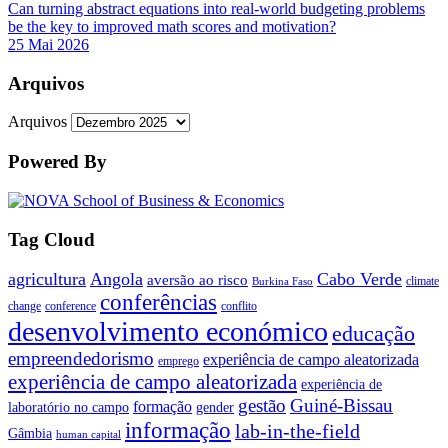
Can turning abstract equations into real-world budgeting problems
be the key to improved math scores and motivation?
25 Mai 2026
Arquivos
Arquivos
Powered By
Tag Cloud
agricultura
Angola
Cabo Verde
aversão ao risco
climate
Burkina Faso
conferências
change
conference
conflito
desenvolvimento económico
educação
empreendedorismo
experiência de campo aleatorizada
emprego
experiência de campo aleatorizada
experiência de
gestão
Guiné-Bissau
formação
laboratório no campo
gender
informação
lab-in-the-field
Gâmbia
human capital