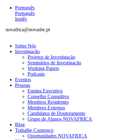
Português
Português
Inglês
novafrica@novasbe.pt
Sobre Nós
Investigação
Projetos de Investigação
Seminários de Investigação
Working Papers
Podcasts
Eventos
Pessoas
Equipa Executiva
Conselho Consultivo
Membros Residentes
Membros Externos
Candidatos de Doutoramento
Grupo de Alunos NOVAFRICA
Blog
Trabalhe Connosco
Oportunidades NOVAFRICA