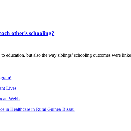
each other’s schooling?
to education, but also the way siblings’ schooling outcomes were linked
gram!
nt Lives
uncan Webb
 in Healthcare in Rural Guinea-Bissau