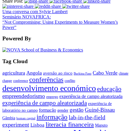
Share Post:
Uma conversa com Sylvie Lambert
Seminário NOVAFRICA:
“Not Compromising: Using Experiments to Measure Women’s
Power”
Powered By
Tag Cloud
agricultura
Angola
Cabo Verde
aversão ao risco
climate
Burkina Faso
conferências
change
conference
conflito
desenvolvimento económico
educação
empreendedorismo
experiência de campo aleatorizada
emprego
experiência de campo aleatorizada
experiência de
gestão
Guiné-Bissau
formação
laboratório no campo
gender
informação
lab-in-the-field
Gâmbia
human capital
literacia financeira
experiment
Lisboa
Maputo