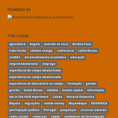
POWERED BY
TAG CLOUD
agricultura
Angola
aversão ao risco
Burkina Faso
Cabo Verde
climate change
conference
conferências
conflito
desenvolvimento económico
educação
empreendedorismo
emprego
experiência de campo aleatorizada
experiência de campo aleatorizada
experiência de laboratório no campo
formação
gender
gestão
Guiné-Bissau
Gâmbia
human capital
informação
lab-in-the-field experiment
Lisboa
literacia financeira
Maputo
migrações
mobile money
Moçambique
NOVAFRICA
participação política
Portugal
poupanças
recursos naturais
redes sociais
remessas
saúde
seminários de investigação