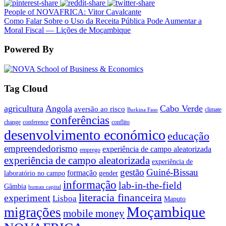
People of NOVAFRICA: Vitor Cavalcante
Como Falar Sobre o Uso da Receita Pública Pode Aumentar a
Moral Fiscal — Lições de Moçambique
Powered By
Tag Cloud
agricultura
Angola
Cabo Verde
aversão ao risco
climate
Burkina Faso
conferências
change
conference
conflito
desenvolvimento económico
educação
empreendedorismo
experiência de campo aleatorizada
emprego
experiência de campo aleatorizada
experiência de
gestão
Guiné-Bissau
formação
laboratório no campo
gender
informação
lab-in-the-field
Gâmbia
human capital
literacia financeira
experiment
Lisboa
Maputo
Moçambique
migrações
mobile money