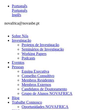
Português
Português
Inglês
novafrica@novasbe.pt
Sobre Nós
Investigação
Projetos de Investigação
Seminários de Investigação
Working Papers
Podcasts
Eventos
Pessoas
Equipa Executiva
Conselho Consultivo
Membros Residentes
Membros Externos
Candidatos de Doutoramento
Grupo de Alunos NOVAFRICA
Blog
Trabalhe Connosco
Oportunidades NOVAFRICA