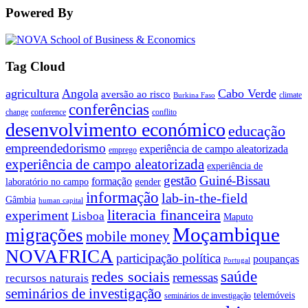
Powered By
Tag Cloud
agricultura
Angola
Cabo Verde
aversão ao risco
climate
Burkina Faso
conferências
change
conference
conflito
desenvolvimento económico
educação
empreendedorismo
experiência de campo aleatorizada
emprego
experiência de campo aleatorizada
experiência de
gestão
Guiné-Bissau
formação
laboratório no campo
gender
informação
lab-in-the-field
Gâmbia
human capital
literacia financeira
experiment
Lisboa
Maputo
Moçambique
migrações
mobile money
NOVAFRICA
participação política
poupanças
Portugal
saúde
redes sociais
remessas
recursos naturais
seminários de investigação
telemóveis
seminários de investigação