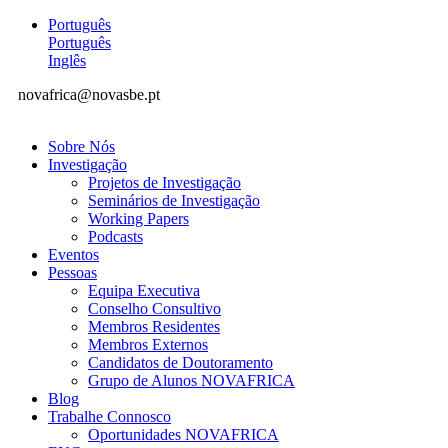
Português
Português
Inglês
novafrica@novasbe.pt
Sobre Nós
Investigação
Projetos de Investigação
Seminários de Investigação
Working Papers
Podcasts
Eventos
Pessoas
Equipa Executiva
Conselho Consultivo
Membros Residentes
Membros Externos
Candidatos de Doutoramento
Grupo de Alunos NOVAFRICA
Blog
Trabalhe Connosco
Oportunidades NOVAFRICA