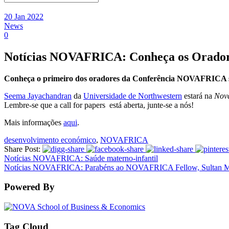
20 Jan 2022
News
0
Notícias NOVAFRICA: Conheça os Oradore
Conheça o primeiro dos oradores da Conferência NOVAFRICA 
Seema Jayachandran
da
Universidade de Northwestern
estará na
Nova
Lembre-se que a call for papers está aberta, junte-se a nós!
Mais informações
aqui
.
desenvolvimento económico
,
NOVAFRICA
Share Post:
Notícias NOVAFRICA: Saúde materno-infantil
Notícias NOVAFRICA: Parabéns ao NOVAFRICA Fellow, Sultan M
Powered By
Tag Cloud