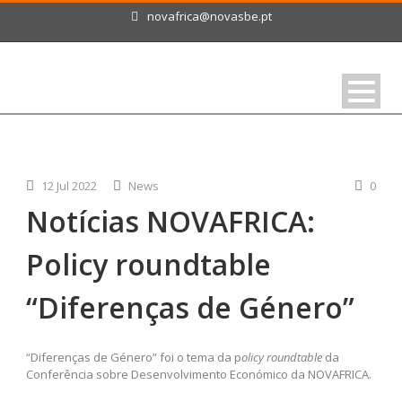
novafrica@novasbe.pt
12 Jul 2022
News
0
Notícias NOVAFRICA:
Policy roundtable
“Diferenças de Género”
“Diferenças de Género” foi o tema da p
olicy roundtable
da
Conferência sobre Desenvolvimento Económico da NOVAFRICA.