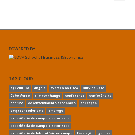
POWERED BY
TAG CLOUD
agricultura
Angola
aversão ao risco
Burkina Faso
Cabo Verde
climate change
conference
conferências
conflito
desenvolvimento económico
educação
empreendedorismo
emprego
experiência de campo aleatorizada
experiência de campo aleatorizada
experiência de laboratório no campo
formação
gender