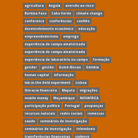
agricultura
Angola
aversão ao risco
Burkina Faso
Cabo Verde
climate change
conference
conferências
conflito
desenvolvimento económico
educação
empreendedorismo
emprego
experiência de campo aleatorizada
experiência de campo aleatorizada
experiência de laboratório no campo
formação
gender
gestão
Guiné-Bissau
Gâmbia
human capital
informação
lab-in-the-field experiment
Lisboa
literacia financeira
Maputo
migrações
mobile money
Moçambique
NOVAFRICA
participação política
Portugal
poupanças
recursos naturais
redes sociais
remessas
saúde
seminários de investigação
seminários de investigação
telemóveis
transferências financeiras
violence