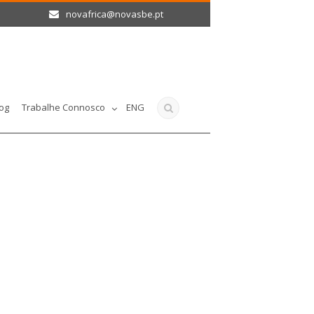
novafrica@novasbe.pt
og
Trabalhe Connosco
ENG