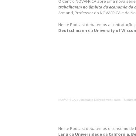
O Centro NOVAFRICA abre uma nova série 
trabalharem no âmbito da economia do d
Armand, Professor do NOVAFRICA e da No
Neste Podcast debatemos a contratação 
Deutschmann
da
University of Wisco
NOVAFRICA Sustainable Development Talks
·
“Contracti
Neste Podcast debatemos o consumo de b
Lang
da
Universidade
da
Califórnia, Be