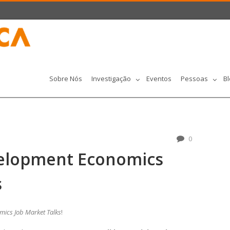
Sobre Nós
Investigação
Eventos
Pessoas
Bl
0
elopment Economics
s
ics Job Market Talks
!