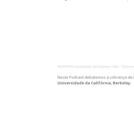
NOVAFRICA Sustainable Development Talks
·
“Consumi
Neste Podcast debatemos a cobrança de 
Universidade da Califórnia
,
Berkeley.