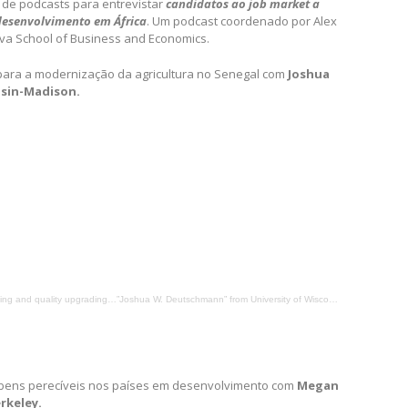
de podcasts para entrevistar
candidatos ao job market a
esenvolvimento em África
. Um podcast coordenado por Alex
va School of Business and Economics.
para a modernização da agricultura no Senegal com
Joshua
nsin-Madison.
ng and quality upgrading…”Joshua W. Deutschmann” from University of Wisconsin-Madison.
ens perecíveis nos países em desenvolvimento com
Megan
rkeley.