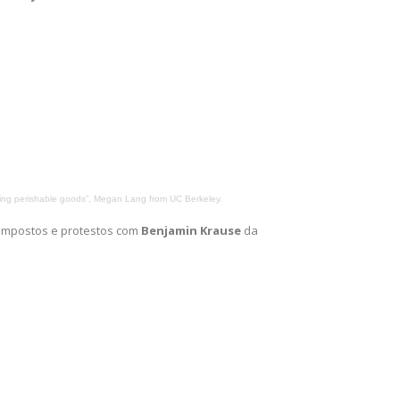
ng perishable goods”, Megan Lang from UC Berkeley.
impostos e protestos com
Benjamin Krause
da