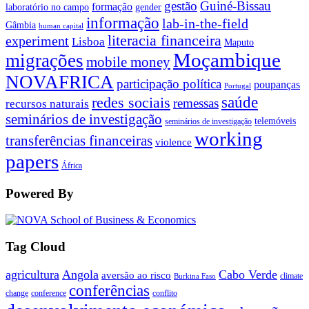
gestão
Guiné-Bissau
formação
laboratório no campo
gender
informação
lab-in-the-field
Gâmbia
human capital
literacia financeira
experiment
Lisboa
Maputo
Moçambique
migrações
mobile money
NOVAFRICA
participação política
poupanças
Portugal
saúde
redes sociais
remessas
recursos naturais
seminários de investigação
telemóveis
seminários de investigação
working
transferências financeiras
violence
papers
África
Powered By
Tag Cloud
agricultura
Angola
Cabo Verde
aversão ao risco
climate
Burkina Faso
conferências
change
conference
conflito