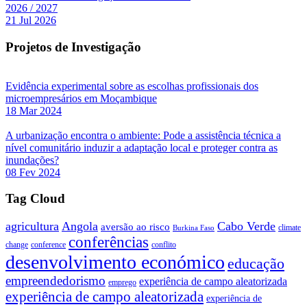
2026 / 2027
21 Jul 2026
Projetos de Investigação
Evidência experimental sobre as escolhas profissionais dos
microempresários em Moçambique
18 Mar 2024
A urbanização encontra o ambiente: Pode a assistência técnica a
nível comunitário induzir a adaptação local e proteger contra as
inundações?
08 Fev 2024
Tag Cloud
agricultura
Angola
Cabo Verde
aversão ao risco
climate
Burkina Faso
conferências
change
conference
conflito
desenvolvimento económico
educação
empreendedorismo
experiência de campo aleatorizada
emprego
experiência de campo aleatorizada
experiência de