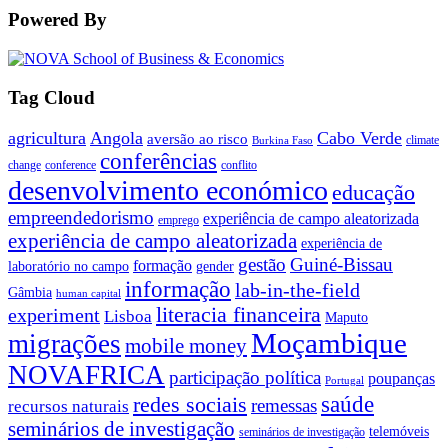
Powered By
Tag Cloud
agricultura
Angola
Cabo Verde
aversão ao risco
climate
Burkina Faso
conferências
change
conference
conflito
desenvolvimento económico
educação
empreendedorismo
experiência de campo aleatorizada
emprego
experiência de campo aleatorizada
experiência de
gestão
Guiné-Bissau
formação
laboratório no campo
gender
informação
lab-in-the-field
Gâmbia
human capital
literacia financeira
experiment
Lisboa
Maputo
Moçambique
migrações
mobile money
NOVAFRICA
participação política
poupanças
Portugal
saúde
redes sociais
remessas
recursos naturais
seminários de investigação
telemóveis
seminários de investigação